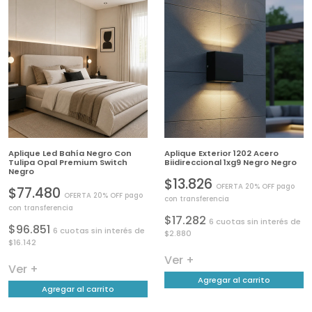
Aplique Led Bahía Negro Con
Aplique Exterior 1202 Acero
Tulipa Opal Premium Switch
Biidireccional 1xg9 Negro Negro
Negro
$13.826
OFERTA 20% OFF pago
$77.480
OFERTA 20% OFF pago
con transferencia
con transferencia
$17.282
6 cuotas sin interés de
$96.851
6 cuotas sin interés de
$2.880
$16.142
Ver +
Ver +
Agregar al carrito
Agregar al carrito