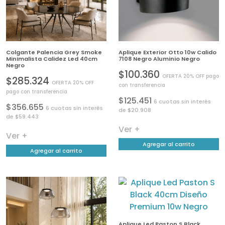
Colgante Palencia Grey Smoke
Aplique Exterior Otto 10w Calido
Minimalista Calidez Led 40cm
7108 Negro Aluminio Negro
Negro
$100.360
OFERTA 20% OFF pago
$285.324
OFERTA 20% OFF
con transferencia
pago con transferencia
$125.451
6 cuotas sin interés
$356.655
6 cuotas sin interés
de $20.908
de $59.443
Ver +
Ver +
Agregar al carrito
Agregar al carrito
Aplique Led Paston S Black