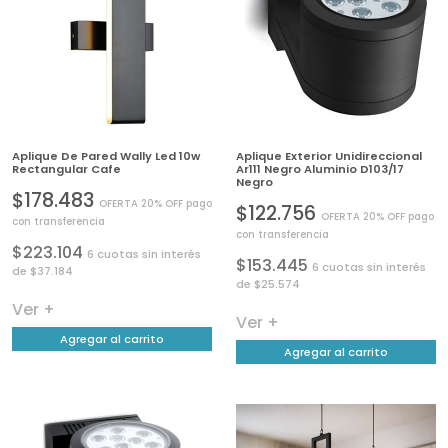
Aplique De Pared Wally Led 10w
Aplique Exterior Unidireccional
Rectangular Cafe
Ar111 Negro Aluminio D103/17
Negro
$178.483
OFERTA 20% OFF pago
$122.756
OFERTA 20% OFF pago
con transferencia
con transferencia
$223.104
6 cuotas sin interés
$153.445
6 cuotas sin interés
de $37.184
de $25.574
Ver +
Ver +
Agregar al carrito
Agregar al carrito