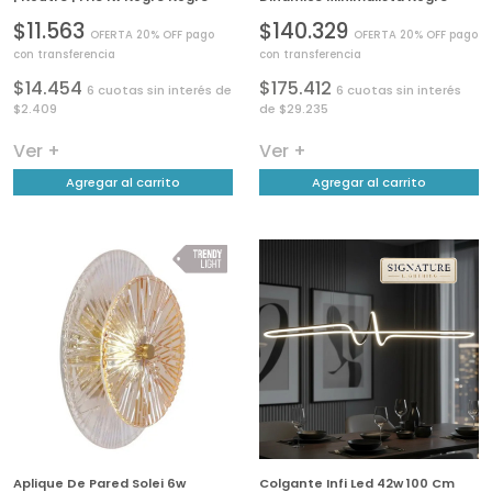
$11.563
$140.329
OFERTA 20% OFF pago
OFERTA 20% OFF pago
con transferencia
con transferencia
$14.454
$175.412
6 cuotas sin interés de
6 cuotas sin interés
$2.409
de $29.235
Ver +
Ver +
Agregar al carrito
Agregar al carrito
Aplique De Pared Solei 6w
Colgante Infi Led 42w 100 Cm