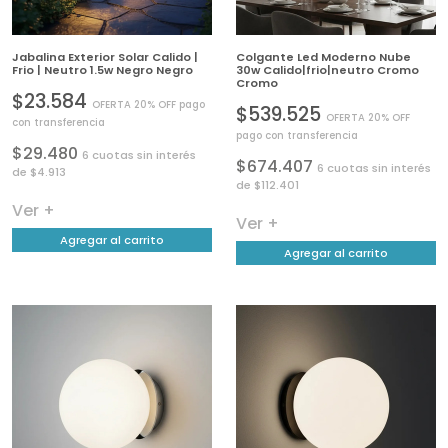
Jabalina Exterior Solar Calido |
Colgante Led Moderno Nube
Frio | Neutro 1.5w Negro Negro
30w Calido|frio|neutro Cromo
Cromo
$23.584
OFERTA 20% OFF pago
$539.525
OFERTA 20% OFF
con transferencia
pago con transferencia
$29.480
6 cuotas sin interés
$674.407
6 cuotas sin interés
de $4.913
de $112.401
Ver +
Ver +
Agregar al carrito
Agregar al carrito