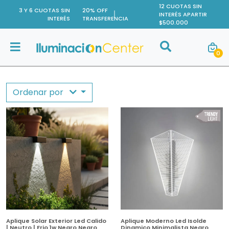
12 CUOTAS SIN
3 Y 6 CUOTAS SIN
20% OFF
INTERÉS APARTIR
INTERÉS
TRANSFERENCIA
$500.000
Buscar
0
Buscar
Ordenar por
Aplique Solar Exterior Led Calido
Aplique Moderno Led Isolde
| Neutro | Frio 1w Negro Negro
Dinamico Minimalista Negro