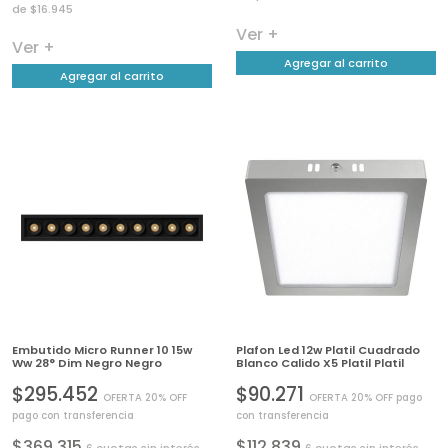
de $16.945
Ver +
Ver +
Agregar al carrito
Agregar al carrito
Embutido Micro Runner 10 15w
Plafon Led 12w Platil Cuadrado
Ww 28° Dim Negro Negro
Blanco Calido X5 Platil Platil
$295.452
$90.271
OFERTA 20% OFF
OFERTA 20% OFF pago
pago con transferencia
con transferencia
$369.315
$112.839