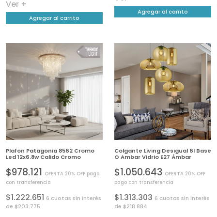
Ver +
Agregar al carrito
Agregar al carrito
Plafon Patagonia 8562 Cromo
Colgante Living Desigual 6l Base
Led 12x6.8w Calido Cromo
O Ambar Vidrio E27 Ámbar
$978.121
$1.050.643
OFERTA 20% OFF pago
OFERTA 20% OFF
con transferencia
pago con transferencia
$1.222.651
$1.313.303
6 cuotas sin interés
6 cuotas sin interés
de $203.775
de $218.884