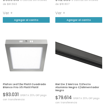
6 cuotas sin interés
6 cuotas sin interés
de $61.553
de $18.807
Ver +
Ver +
Agregar al carrito
Agregar al carrito
Plafon Led 12w Platil Cuadrado
Riel De 2 Metros 3 Efecto
Blanco Frio X5 Platil Platil
Aluminio Negro C/alimentador
Negro
$93.031
OFERTA 20% OFF pago
$79.614
OFERTA 20% OFF pago
con transferencia
con transferencia