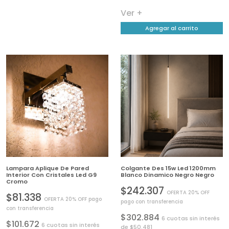
Ver +
Agregar al carrito
Lampara Aplique De Pared
Colgante Des 15w Led 1200mm
Interior Con Cristales Led G9
Blanco Dinamico Negro Negro
Cromo
$242.307
OFERTA 20% OFF
$81.338
OFERTA 20% OFF pago
pago con transferencia
con transferencia
$302.884
6 cuotas sin interés
$101.672
6 cuotas sin interés
de $50.481