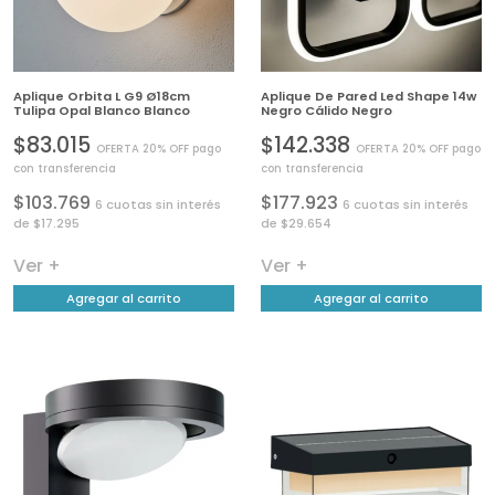
Aplique Orbita L G9 Ø18cm
Aplique De Pared Led Shape 14w
Tulipa Opal Blanco Blanco
Negro Cálido Negro
$83.015
$142.338
OFERTA 20% OFF pago
OFERTA 20% OFF pago
con transferencia
con transferencia
$103.769
$177.923
6 cuotas sin interés
6 cuotas sin interés
de $17.295
de $29.654
Ver +
Ver +
Agregar al carrito
Agregar al carrito