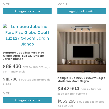
Ver +
Ver +
Agregar al carrito
Agregar al carrito
Lampara Jabalina Para Piso
Globo Opal 1 Luz E27 Ø45cm
Jardin Blanco
$89.430
OFERTA 20% OFF pago
con transferencia
Aplique Duo 20203 9x6,8w Negro
$111.788
6 cuotas sin interés de
Moderno Movil Negro
$18.631
$442.604
OFERTA 20% OFF
Ver +
pago con transferencia
Agregar al carrito
$553.255
6 cuotas sin interés
de $92.209