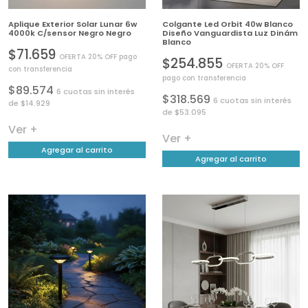
Aplique Exterior Solar Lunar 6w
Colgante Led Orbit 40w Blanco
4000k C/sensor Negro Negro
Diseño Vanguardista Luz Dinám
Blanco
$71.659
OFERTA 20% OFF pago
$254.855
OFERTA 20% OFF
con transferencia
pago con transferencia
$89.574
6 cuotas sin interés
$318.569
6 cuotas sin interés
de $14.929
de $53.095
Ver +
Ver +
Agregar al carrito
Agregar al carrito