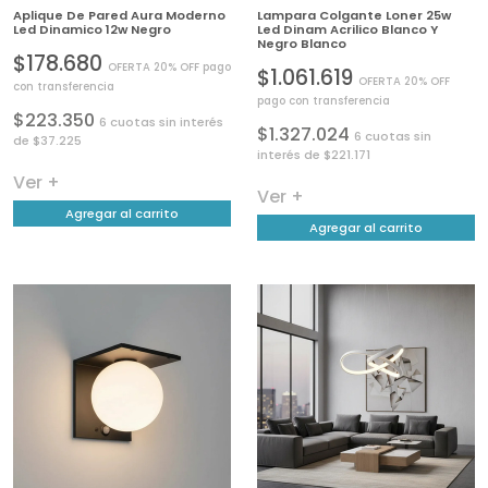
Aplique De Pared Aura Moderno
Lampara Colgante Loner 25w
Led Dinamico 12w Negro
Led Dinam Acrilico Blanco Y
Negro Blanco
$178.680
OFERTA 20% OFF pago
$1.061.619
OFERTA 20% OFF
con transferencia
pago con transferencia
$223.350
6 cuotas sin interés
$1.327.024
6 cuotas sin
de $37.225
interés de $221.171
Ver +
Ver +
Agregar al carrito
Agregar al carrito