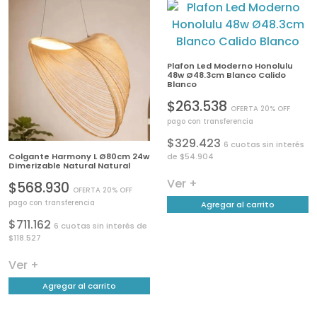
Plafon Led Moderno Honolulu
48w Ø48.3cm Blanco Calido
Blanco
$263.538
OFERTA 20% OFF
pago con transferencia
$329.423
6 cuotas sin interés
Colgante Harmony L Ø80cm 24w
de $54.904
Dimerizable Natural Natural
Ver +
$568.930
OFERTA 20% OFF
pago con transferencia
Agregar al carrito
$711.162
6 cuotas sin interés de
$118.527
Ver +
Agregar al carrito