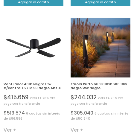
Agregar al carrito
Agregar al carrito
Ventilador 401b Negro 18w
Farola Ruffo 6639 110xh600 10w
C/control 1.27 M 50 Negro Abs 4
Negro Ww Negro
$415.659
$244.032
OFERTA 20% OFF
OFERTA 20% OFF
pago con transferencia
pago con transferencia
$519.574
$305.040
6 cuotas sin interés
6 cuotas sin interés
de $86.596
de $50.840
Ver +
Ver +