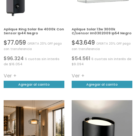
Aplique Ring Solar 6w 4000k Con
Aplique Solar 13w 3000k
Sensor Ip44 Negro
C/sensor Im0302009 Ip54 Negro
$77.059
$43.649
OFERTA 20% OFF pago
OFERTA 20% OFF pago
con transferencia
con transferencia
$96.324
$54.561
6 cuotas sin interés
6 cuotas sin interés de
de $16.054
$9.094
Ver +
Ver +
Agregar al carrito
Agregar al carrito