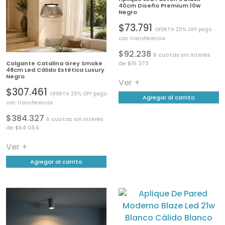
40cm Diseño Premium 10w
Negro
$73.791
OFERTA 20% OFF pago
con transferencia
$92.238
6 cuotas sin interés
Colgante Catalina Grey Smoke
de $15.373
48cm Led Cálido Estética Luxury
Negro
Ver +
$307.461
OFERTA 20% OFF pago
Agregar al carrito
con transferencia
$384.327
6 cuotas sin interés
de $64.054
Ver +
Agregar al carrito