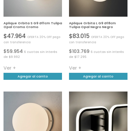
Aplique Orbita S G9 Ø11cm Tulipa
Aplique Orbita L G9 Ø18cm
Opal Cromo Cromo
Tulipa Opal Negro Negro
$47.964
$83.015
OFERTA 20% OFF pago
OFERTA 20% OFF pago
con transferencia
con transferencia
$59.954
$103.769
6 cuotas sin interés
6 cuotas sin interés
de $9.992
de $17.295
Ver +
Ver +
Agregar al carrito
Agregar al carrito