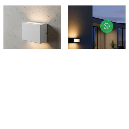
Aplique Exterior 1202 Acero
Aplique Exterior Tridireccional
Bidireccional 1xg9 Blanco Blanco
1xe27 Negro 2203 Acero Negro
$12.674
$17.010
OFERTA 20% OFF pago
OFERTA 20% OFF pago
con transferencia
con transferencia
$15.842
$21.262
6 cuotas sin interés de
6 cuotas sin interés de
$2.640
$3.544
Ver +
Ver +
Agregar al carrito
Agregar al carrito