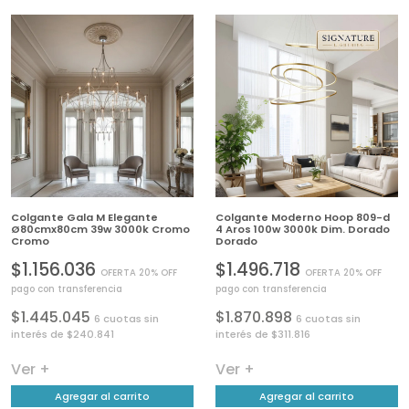
Colgante Gala M Elegante
Colgante Moderno Hoop 809-d
Ø80cmx80cm 39w 3000k Cromo
4 Aros 100w 3000k Dim. Dorado
Cromo
Dorado
$1.156.036
$1.496.718
OFERTA 20% OFF
OFERTA 20% OFF
pago con transferencia
pago con transferencia
$1.445.045
$1.870.898
6 cuotas sin
6 cuotas sin
interés de $240.841
interés de $311.816
Ver +
Ver +
Agregar al carrito
Agregar al carrito