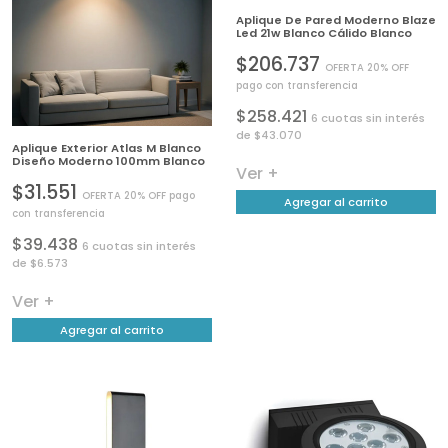
Aplique De Pared Moderno Blaze
Led 21w Blanco Cálido Blanco
$206.737
OFERTA 20% OFF
pago con transferencia
$258.421
6 cuotas sin interés
de $43.070
Aplique Exterior Atlas M Blanco
Diseño Moderno 100mm Blanco
Ver +
$31.551
OFERTA 20% OFF pago
Agregar al carrito
con transferencia
$39.438
6 cuotas sin interés
de $6.573
Ver +
Agregar al carrito