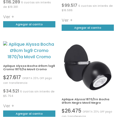
$116.289
6 cuotas sin interés
$99.517
6 cuotas sin interés de
de $19.381
$16.586
Ver +
Ver +
Agregar al carrito
Agregar al carrito
Aplique Alyssa Bocha Ø9cm 1xg9
Cromo 1870/1a Movil Cromo
$27.617
OFERTA 20% OFF pago
con transferencia
$34.521
6 cuotas sin interés de
$5.754
Aplique Alyssa 1870/1rn Bocha
Ø9cm Negro Movil Negro
Ver +
$26.475
OFERTA 20% OFF pago
Agregar al carrito
con transferencia