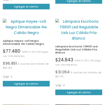
Agregar al carrito
Agregar al carrito
Aplique Hayes-cx1l Negro
Dimerizable 4w Calido Negro
Lámpara Escritorio Tl9001 Led
Regulable Usb Luz Cálida Fría
$77.480
OFERTA 20% OFF pago
Blanco
con transferencia
$24.843
OFERTA 20% OFF pago
$96.851
6 cuotas sin interés de
con transferencia
$16.142
$31.054
6 cuotas sin interés de
Ver +
$5.176
Agregar al carrito
Ver +
Agregar al carrito