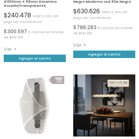
Ø200mm X 65mm Dinamico
Negro Moderno Led 42w Negro
Dorado/transparente
$630.626
OFERTA 20% OFF
$240.478
OFERTA 20% OFF
pago con transferencia
pago con transferencia
$788.283
6 cuotas sin interés
$300.597
6 cuotas sin interés
de $131.381
de $50.100
Ver +
Ver +
Agregar al carrito
Agregar al carrito