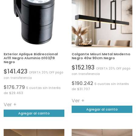
Exterior Aplique Bidireccional
Colgante Misuri Metal Moderno
Ar111 Negro Aluminio D103/19
Negro 40w 90cm Negro
Negro
$152.193
OFERTA 20% OFF pago
$141.423
OFERTA 20% OFF pago
con transferencia
con transferencia
$190.242
6 cuotas sin interés
$176.779
6 cuotas sin interés
de $31.707
de $29.463
Ver +
Ver +
Agregar al carrito
Agregar al carrito