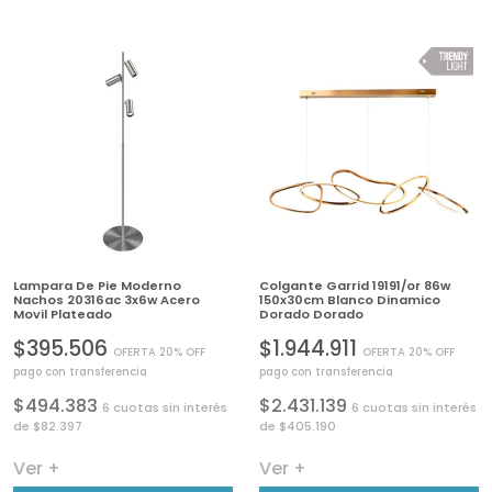
Lampara De Pie Moderno
Colgante Garrid 19191/or 86w
Nachos 20316ac 3x6w Acero
150x30cm Blanco Dinamico
Movil Plateado
Dorado Dorado
$395.506
$1.944.911
OFERTA 20% OFF
OFERTA 20% OFF
pago con transferencia
pago con transferencia
$494.383
$2.431.139
6 cuotas sin interés
6 cuotas sin interés
de $82.397
de $405.190
Ver +
Ver +