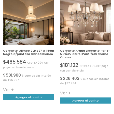
Colgante Olimpo 2 2xe27 Ø45cm
Colgante Araña Elegante Paris-
Negro C/pantalla Blanca Blanco
5 5xe27 Cairel Pant.tela Cromo
Cromo
$465.584
OFERTA 20% OFF
$181.122
OFERTA 20% OFF pago
pago con transferencia
con transferencia
$581.980
6 cuotas sin interés
$226.403
6 cuotas sin interés
de $96.997
de $37.734
Ver +
Ver +
Agregar al carrito
Agregar al carrito