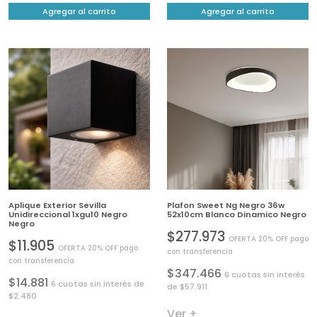
Agregar al carrito
Agregar al carrito
Aplique Exterior Sevilla
Plafon Sweet Ng Negro 36w
Unidireccional 1xgu10 Negro
52x10cm Blanco Dinamico Negro
Negro
$277.973
OFERTA 20% OFF pago
$11.905
OFERTA 20% OFF pago
con transferencia
con transferencia
$347.466
6 cuotas sin interés
$14.881
6 cuotas sin interés de
de $57.911
$2.480
Ver +