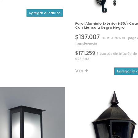
3
+
Agregar al carrito
Farol Aluminio Exterior N80/r Cu
Con Mensula Negro Negro
$137.007
OFERTA 20% OFF pago 
transferencia
$171.259
6 cuotas sin interés de
$28.543
Ver +
Agregar al c