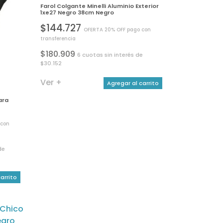
Farol Colgante Minelli Aluminio Exterior
1xe27 Negro 38cm Negro
$144.727
OFERTA 20% OFF pago con
transferencia
$180.909
6 cuotas sin interés de
$30.152
Ver +
Agregar al carrito
ara
 con
de
arrito