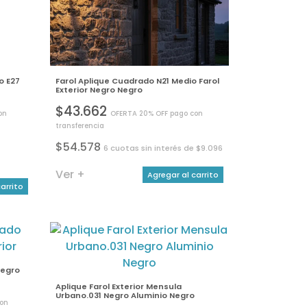
o E27
Farol Aplique Cuadrado N21 Medio Farol
Exterior Negro Negro
$43.662
on
OFERTA 20% OFF pago con
transferencia
$54.578
6 cuotas sin interés de $9.096
Ver +
Agregar al carrito
arrito
Negro
Aplique Farol Exterior Mensula
Urbano.031 Negro Aluminio Negro
con