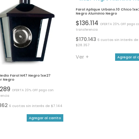
Farol Aplique Urbano.10 Chico 1xe
Negro Aluminio Negro
$136.114
OFERTA 20% OFF pago c
transferencia
$170.143
6 cuotas sin interés de
$28.357
Ver +
Agregar al c
Medio Farol N47 Negro 1xe27
or Negro
.289
OFERTA 20% OFF pago con
rencia
862
6 cuotas sin interés de $7.144
+
Agregar al carrito