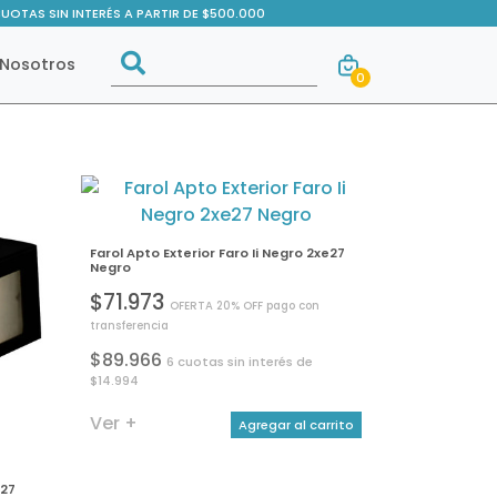
CUOTAS SIN INTERÉS A PARTIR DE $500.000
Buscar
Nosotros
0
Buscar
Farol Apto Exterior Faro Ii Negro 2xe27
Negro
$71.973
OFERTA 20% OFF pago con
transferencia
$89.966
6 cuotas sin interés de
$14.994
Ver +
Agregar al carrito
e27