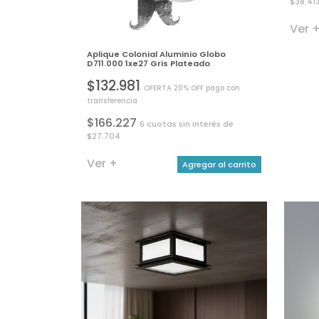
$38.41
Ver 
Aplique Colonial Aluminio Globo
D711.000 1xe27 Gris Plateado
$132.981
OFERTA 20% OFF pago con
transferencia
$166.227
6 cuotas sin interés de
$27.704
Ver +
Agregar al carrito