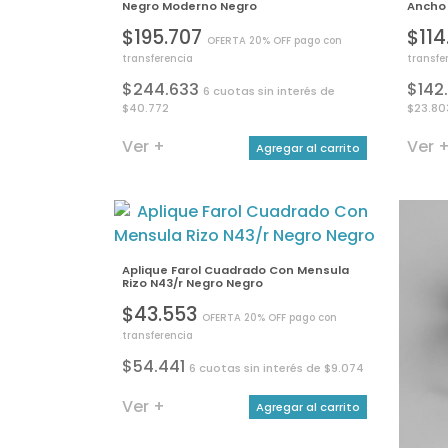
Negro Moderno Negro
Ancho 
$195.707
$11
OFERTA 20% OFF pago con
transferencia
transfe
$244.633
$142
6 cuotas sin interés de
$40.772
$23.80
Ver +
Ver 
Agregar al carrito
Aplique Farol Cuadrado Con Mensula
Rizo N43/r Negro Negro
$43.553
OFERTA 20% OFF pago con
transferencia
$54.441
6 cuotas sin interés de $9.074
Ver +
Agregar al carrito