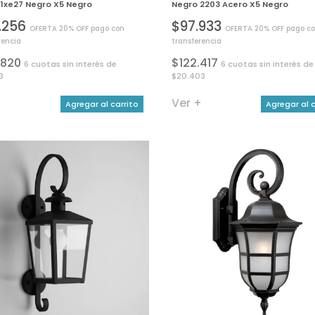
1xe27 Negro X5 Negro
Negro 2203 Acero X5 Negro
4.256
$97.933
OFERTA 20% OFF pago con
OFERTA 20% OFF pago c
rencia
transferencia
.820
$122.417
6 cuotas sin interés de
6 cuotas sin interés de
3
$20.403
+
Ver +
Agregar al carrito
Agregar al c