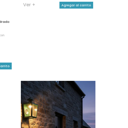
Ver +
Agregar al carrito
adrado
con
arrito