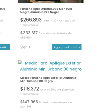
inio
Farol Aplique Urbano.033 Mensula
Negro Aluminio E27 Negro
$266.893
con
OFERTA 20% OFF pago con
transferencia
$333.617
e
6 cuotas sin interés de
$55.603
Ver +
arrito
Agregar al carrito
Medio Farol Aplique Exterior Aluminio
Mini Urbano 08 Negro
$118.372
OFERTA 20% OFF pago con
transferencia
$147.965
6 cuotas sin interés de
$24.661