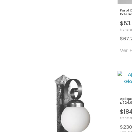
Farol 
Exteri
$53
transfe
$67.
Ver 
Apliqu
D724.0
$18
transfe
$230