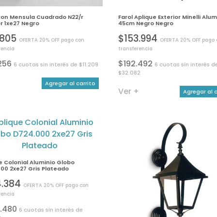
Con Mensula Cuadrado N22/r
Farol Aplique Exterior Minelli Alum
or 1xe27 Negro
45cm Negro Negro
.805
$153.994
OFERTA 20% OFF pago con
OFERTA 20% OFF pago 
rencia
transferencia
256
$192.492
6 cuotas sin interés de $11.209
6 cuotas sin interés d
$32.082
+
Agregar al carrito
Ver +
Agregar al c
e Colonial Aluminio Globo
00 2xe27 Gris Plateado
4.384
OFERTA 20% OFF pago con
rencia
.480
6 cuotas sin interés de