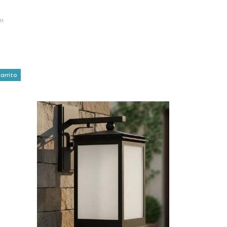
on
arrito