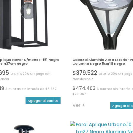
Aplique Novar C/mens F-151 Negro
Cabezal Aluminio Apto Exterior P
re H37cm Negro
Columna Negro 5xar111 Negro
.695
$379.522
OFERTA 20% OFF pago con
OFERTA 20% OFF pago
rencia
transferencia
119
$474.403
6 cuotas sin interés de $8.687
6 cuotas sin interés 
$79.067
+
Agregar al carrito
Ver +
Agregar al c