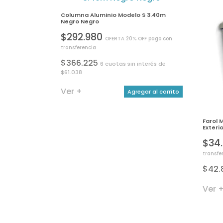
Columna Aluminio Modelo S 3.40m
Negro Negro
$292.980
OFERTA 20% OFF pago con
transferencia
$366.225
6 cuotas sin interés de
$61.038
Ver +
Agregar al carrito
Farol 
Exteri
$34
transfe
$42.
Ver 