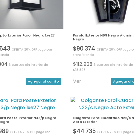
Apto Exterior Faro I Negro 1xe27
Farola Exterior N69 Negro Alumini
Negro
.643
$90.374
OFERTA 20% OFF pago con
OFERTA 20% OFF pago c
rencia
transferencia
804
$112.968
6 cuotas sin interés de
6 cuotas sin interés de
7
$18.828
+
Ver +
Agregar al carrito
Agregar al c
Para Poste Exterior N43/p Negro
Colgante Farol Cuadrado N22/c 
Negro
Apto Exterior
.989
$44.735
OFERTA 20% OFF pago con
OFERTA 20% OFF pago 