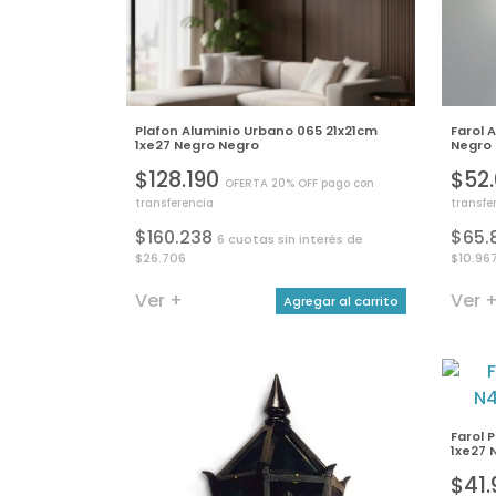
Plafon Aluminio Urbano 065 21x21cm
Farol 
1xe27 Negro Negro
Negro
$128.190
$52
OFERTA 20% OFF pago con
transferencia
transfe
$160.238
$65.
6 cuotas sin interés de
$26.706
$10.96
Ver +
Ver 
Agregar al carrito
Farol 
1xe27 
$41