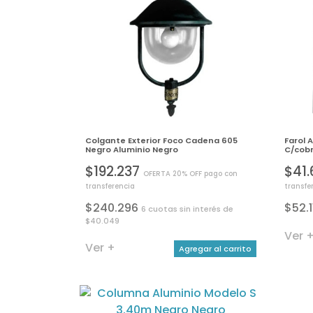
Colgante Exterior Foco Cadena 605
Farol 
Negro Aluminio Negro
C/cob
$192.237
$41
OFERTA 20% OFF pago con
transferencia
transfe
$240.296
$52.
6 cuotas sin interés de
$40.049
Ver 
Ver +
Agregar al carrito