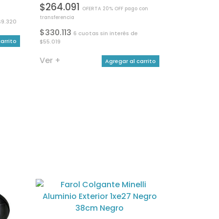
$264.091
OFERTA 20% OFF pago con
transferencia
$9.320
$330.113
6 cuotas sin interés de
arrito
$55.019
Ver +
Agregar al carrito