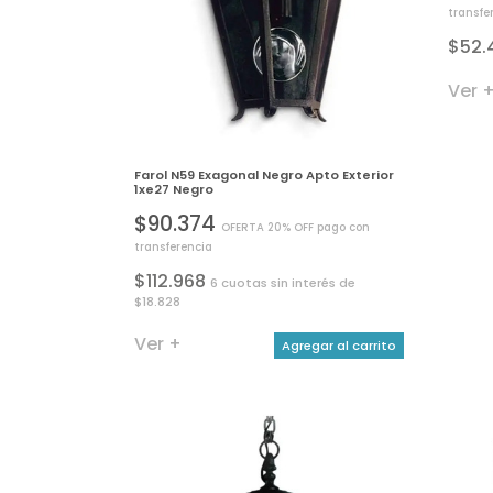
transfe
$52.
Ver 
Farol N59 Exagonal Negro Apto Exterior
1xe27 Negro
$90.374
OFERTA 20% OFF pago con
transferencia
$112.968
6 cuotas sin interés de
$18.828
Ver +
Agregar al carrito