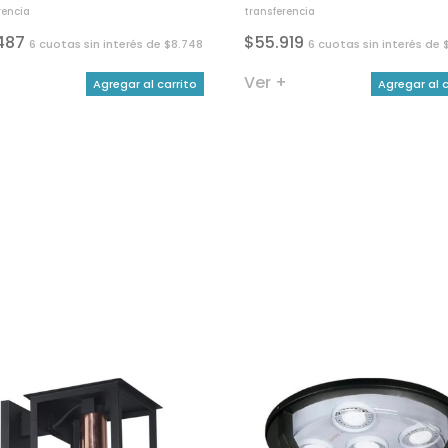
rencia
transferencia
487
$55.919
6 cuotas sin interés de $8.748
6 cuotas sin interés de 
+
Ver +
Agregar al carrito
Agregar al c