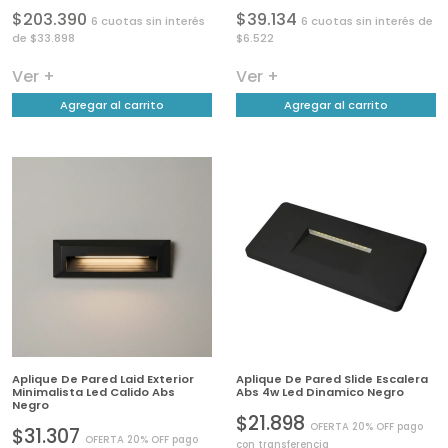
$203.390
$39.134
6 cuotas sin interés
6 cuotas sin interés de
de $33.898
$6.522
Ver +
Ver +
Agregar al carrito
Agregar al carrito
Aplique De Pared Laid Exterior
Aplique De Pared Slide Escalera
Minimalista Led Calido Abs
Abs 4w Led Dinamico Negro
Negro
$21.898
OFERTA 20% OFF pago
$31.307
OFERTA 20% OFF pago
con transferencia