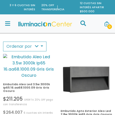
12 CUOTAS SIN
3 Y 6 CUOTAS SIN
20% OFF
INTERÉS APARTIR
INTERÉS
TRANSFERENCIA
$500.000
Buscar
0
Buscar
Ordenar por
Embutido Aleo Led 3.5w 3000k
Ip65 16.aa68.1000.09 Gris Gris
Oscuro
$211.205
OFERTA 20% OFF pago
con transferencia
Embutido Apto Exterior Aleo Led
$264.007
6 cuotas sin interés
2.8w 3000k Ip65 Gris Gris Oscuro