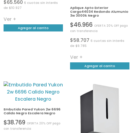
$65.560
6 cuotas sin interés
de $10.927
Aplique Apto Exterior
Cargo44034 Redondo Alumunio
3w 3000k Negro
Ver +
$46.966
OFERTA 20% OFF pago
Agregar al carrito
con transferencia
$58.707
6 cuotas sin interés
de $9.785
Ver +
Agregar al carrito
Embutido Pared Yukon 2w 6696
Calido Negro Escalera Negro
$38.769
OFERTA 20% OFF pago
con transferencia