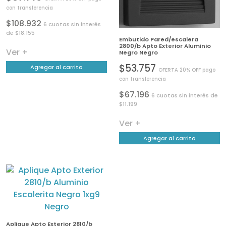
con transferencia
$108.932
6 cuotas sin interés
de $18.155
Embutido Pared/escalera
2800/b Apto Exterior Aluminio
Ver +
Negro Negro
$53.757
Agregar al carrito
OFERTA 20% OFF pago
con transferencia
$67.196
6 cuotas sin interés de
$11.199
Ver +
Agregar al carrito
Aplique Apto Exterior 2810/b