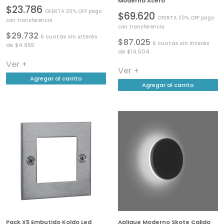
Moderno Acero
$23.786
OFERTA 20% OFF pago
$69.620
OFERTA 20% OFF pago
con transferencia
con transferencia
$29.732
6 cuotas sin interés
$87.025
6 cuotas sin interés
de $4.955
de $14.504
Ver +
Ver +
Agregar al carrito
Agregar al carrito
Pack X5 Embutido Koldo Led
Aplique Moderno Skote Calido