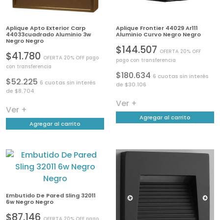
Aplique Apto Exterior Carp
Aplique Frontier 44029 Ar111
44033cuadrado Aluminio 3w
Aluminio Curvo Negro Negro
Negro Negro
$144.507
OFERTA 20% OFF
$41.780
OFERTA 20% OFF pago
pago con transferencia
con transferencia
$180.634
6 cuotas sin interés
$52.225
6 cuotas sin interés
de $30.106
de $8.704
Ver +
Ver +
Agregar al carrito
Agregar al carrito
Embutido De Pared Sling 32011
6w Negro Negro
$87.146
OFERTA 20% OFF pago