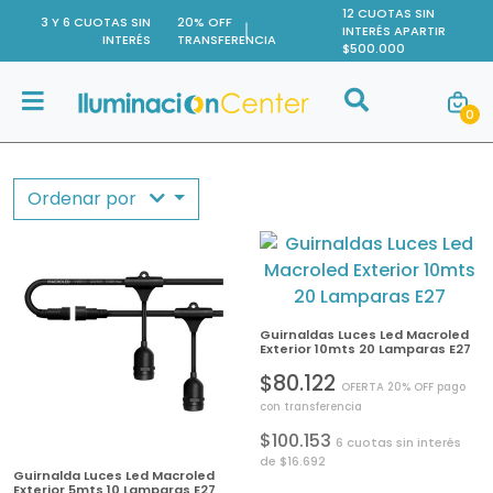
12 CUOTAS SIN
3 Y 6 CUOTAS SIN
20% OFF
INTERÉS APARTIR
INTERÉS
TRANSFERENCIA
$500.000
Buscar
0
Buscar
Ordenar por
Guirnaldas Luces Led Macroled
Exterior 10mts 20 Lamparas E27
$80.122
OFERTA 20% OFF pago
con transferencia
$100.153
6 cuotas sin interés
de $16.692
Guirnalda Luces Led Macroled
Exterior 5mts 10 Lamparas E27