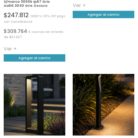
S/marco 3000k Ip67 Gris
Ver +
Aa66.3040 Gris Oscuro
$247.812
Agregar al carrito
OFERTA 20% OFF pago
con transferencia
$309.764
6 cuotas sin interés
de $51.627
Ver +
Agregar al carrito