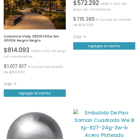
$572.292
OFERTA 20% OFF
pago con transferencia
$715.365
6 cuotas sin interés
de $119.228
Ver +
Columna Vialy 39018 100w 3m
4000k Negro Negro
Agregar al carrito
$814.093
OFERTA 20% OFF pago
con transferencia
$1.017.617
6 cuotas sin interés
de $169.603
Ver +
Agregar al carrito