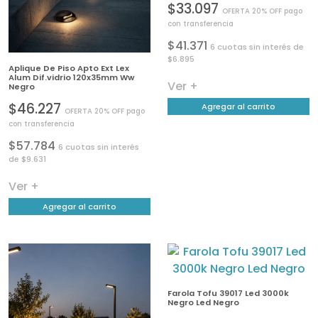
$33.097
OFERTA 20% OFF pago
con transferencia
$41.371
6 cuotas sin interés de
$6.895
Aplique De Piso Apto Ext Lex
Alum Dif.vidrio 120x35mm Ww
Ver +
Negro
$46.227
Agregar al carrito
OFERTA 20% OFF pago
con transferencia
$57.784
6 cuotas sin interés
de $9.631
Ver +
Agregar al carrito
Farola Tofu 39017 Led 3000k
Negro Led Negro