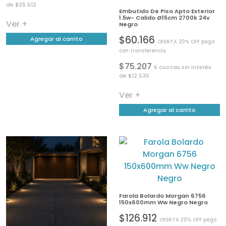
de $25.512
Embutido De Piso Apto Exterior
1.5w- Calido Ø15cm 2700k 24v
Ver +
Negro
$60.166
Agregar al carrito
OFERTA 20% OFF pago
con transferencia
$75.207
6 cuotas sin interés
de $12.535
Ver +
Agregar al carrito
Farola Bolardo Morgan 6756
150x600mm Ww Negro Negro
$126.912
OFERTA 20% OFF pago