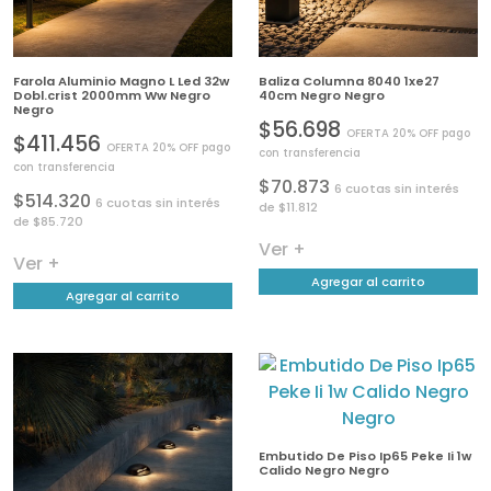
Farola Aluminio Magno L Led 32w
Baliza Columna 8040 1xe27
Dobl.crist 2000mm Ww Negro
40cm Negro Negro
Negro
$56.698
OFERTA 20% OFF pago
$411.456
OFERTA 20% OFF pago
con transferencia
con transferencia
$70.873
6 cuotas sin interés
$514.320
6 cuotas sin interés
de $11.812
de $85.720
Ver +
Ver +
Agregar al carrito
Agregar al carrito
Embutido De Piso Ip65 Peke Ii 1w
Calido Negro Negro