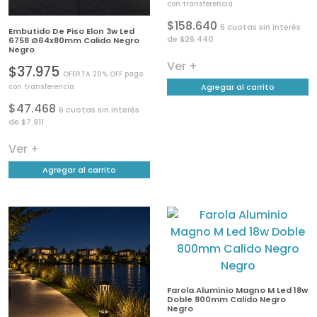
con transferencia
$158.640
6 cuotas sin interés
Embutido De Piso Elon 3w Led
de $26.440
6758 Ø64x80mm Calido Negro
Negro
Ver +
$37.975
OFERTA 20% OFF pago
Agregar al carrito
con transferencia
$47.468
6 cuotas sin interés
de $7.911
Ver +
Agregar al carrito
Farola Aluminio Magno M Led 18w
Doble 800mm Calido Negro
Negro