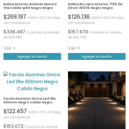
Baliza Exterior Bolardo Mona Ii
Baliza Riu Apto Exterior 7105 2w
10w Calido Ip54 Negro Negro
60cm 3000k Negro Negro
$269.197
$126.136
OFERTA 20% OFF pago
OFERTA 20% OFF pago
con transferencia
con transferencia
$336.497
$157.670
6 cuotas sin interés
6 cuotas sin interés
de $56.083
de $26.278
Ver +
Ver +
Agregar al carrito
Agregar al carrito
Farola Aluminio Sintra Led 18w
600mm Negro Calido Negro
$122.457
OFERTA 20% OFF pago
con transferencia
$153.072
6 cuotas sin interés