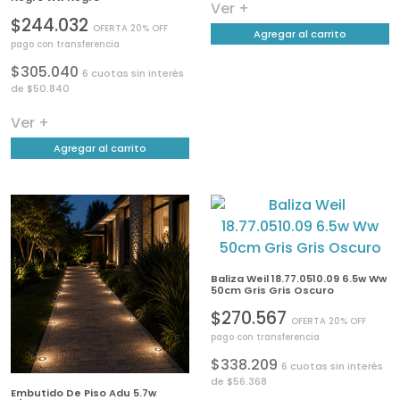
Ver +
$244.032
OFERTA 20% OFF
Agregar al carrito
pago con transferencia
$305.040
6 cuotas sin interés
de $50.840
Ver +
Agregar al carrito
Baliza Weil 18.77.0510.09 6.5w Ww
50cm Gris Gris Oscuro
$270.567
OFERTA 20% OFF
pago con transferencia
$338.209
6 cuotas sin interés
de $56.368
Embutido De Piso Adu 5.7w