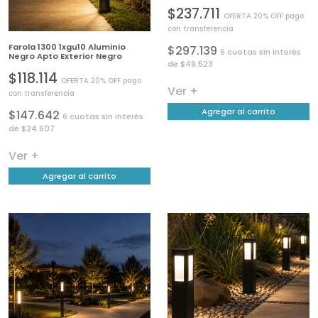
$237.711
OFERTA 20% OFF pago
con transferencia
Farola 1300 1xgu10 Aluminio
$297.139
6 cuotas sin interés
Negro Apto Exterior Negro
de $49.523
$118.114
OFERTA 20% OFF pago
Ver +
con transferencia
Agregar al carrito
$147.642
6 cuotas sin interés
de $24.607
Ver +
Agregar al carrito