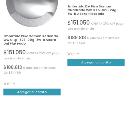
Embutido De Piso Saman
Cuadrado Ww B Ep-827-24g-
3w-b Acero Plateado
$151.050
OFERTA 20% OFF pago
con transferencia
Embutido Piso Saman Redondo
$188.813
6 cuotas sin interés
Ww C Ep-827-00g-3w-c Acero
de $31.469
Uni Plateado
$151.050
Ver +
OFERTA 20% OFF pago
con transferencia
Agregar al carrito
$188.813
6 cuotas sin interés
de $31.469
Ver +
Agregar al carrito