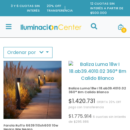
12 CUOTAS SIN
3 Y 6 CUOTAS SIN
20% OFF
INTERÉS A PARTIR DE
INTERÉS
TRANSFERENCIA
$500.000
Buscar
0
Buscar
Ordenar por
Baliza Luma 18w I 18.ab39.4010.02
360° Bm Calido Blanco
$1.420.731
OFERTA 20% OFF
pago con transferencia
$1.775.914
6 cuotas sin interés
de $295.986
Farola Ruffo 6639 110xh600 10w
Negro Ww Negro