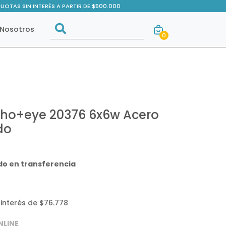
CUOTAS SIN INTERÉS A PARTIR DE $500.000
Buscar
Nosotros
0
Buscar
cho+eye 20376 6x6w Acero
do
o en transferencia
 interés de $76.778
NLINE