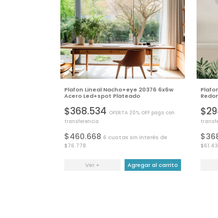
Plafon Lineal Nacho+eye 20376 6x6w
Plafo
Acero Led+spot Plateado
Redon
$368.534
$29
OFERTA 20% OFF pago con
transferencia
transf
$460.668
$36
6 cuotas sin interés de
$76.778
$61.4
Ver +
Agregar al carrito