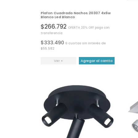
Plafon Cuadrado Nachos 20307 4x6w
Blanco Led Blanco
$266.792
OFERTA 20% OFF pago con
transferencia
$333.490
6 cuotas sin interés de
$55.582
Ver +
Agregar al carrito