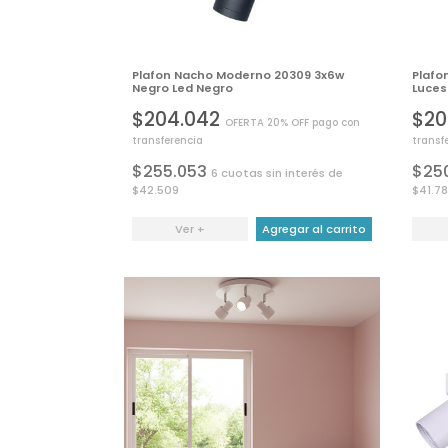
Plafon Nacho Moderno 20309 3x6w
Plafo
Negro Led Negro
Luces
$204.042
$20
OFERTA 20% OFF pago con
transferencia
transf
$255.053
$25
6 cuotas sin interés de
$42.509
$41.78
Ver +
Agregar al carrito