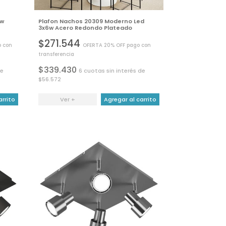
6w
Plafon Nachos 20309 Moderno Led
3x6w Acero Redondo Plateado
$271.544
o con
OFERTA 20% OFF pago con
transferencia
$339.430
de
6 cuotas sin interés de
$56.572
arrito
Ver +
Agregar al carrito