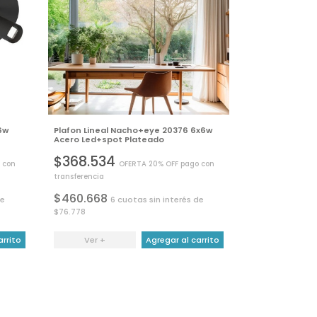
6w
Plafon Lineal Nacho+eye 20376 6x6w
Acero Led+spot Plateado
$368.534
 con
OFERTA 20% OFF pago con
transferencia
$460.668
de
6 cuotas sin interés de
$76.778
arrito
Ver +
Agregar al carrito