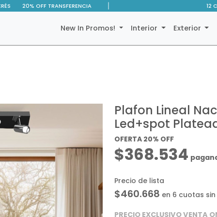
ERÉS
20% OFF TRANSFERENCIA
12 
New In Promos!
Interior
Exterior
Plafon Lineal Na
Led+spot Platea
OFERTA 20% OFF
$368.534
pagand
Precio de lista
$460.668
en 6 cuotas sin
PRECIO EXCLUSIVO VENTA O