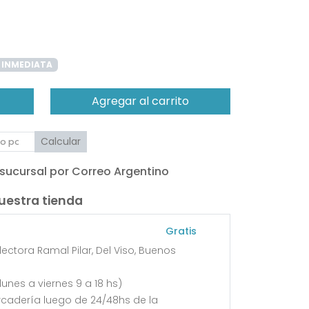
 INMEDIATA
Agregar al carrito
Calcular
 sucursal por Correo Argentino
uestra tienda
Gratis
ectora Ramal Pilar, Del Viso, Buenos
unes a viernes 9 a 18 hs)
rcadería luego de 24/48hs de la