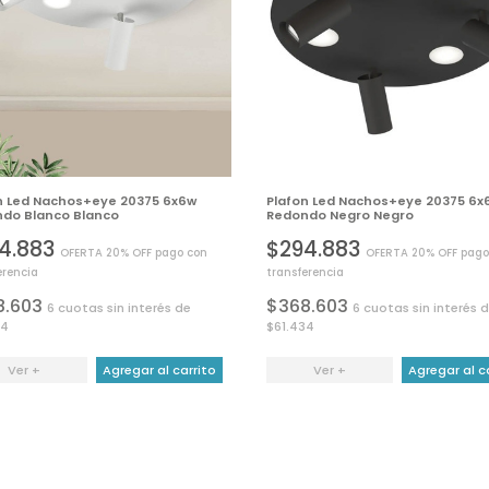
n Led Nachos+eye 20375 6x6w
Plafon Led Nachos+eye 20375 6x
do Blanco Blanco
Redondo Negro Negro
4.883
$294.883
OFERTA 20% OFF pago con
OFERTA 20% OFF pago
erencia
transferencia
8.603
$368.603
6 cuotas sin interés de
6 cuotas sin interés 
34
$61.434
Ver +
Agregar al carrito
Ver +
Agregar al c