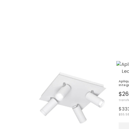
Apliq
Integ
$26
transf
$33
$55.5