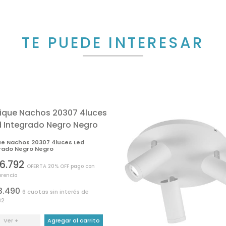
TE PUEDE INTERESAR
ue Nachos 20307 4luces Led
rado Negro Negro
6.792
OFERTA 20% OFF pago con
erencia
3.490
6 cuotas sin interés de
82
Ver +
Agregar al carrito