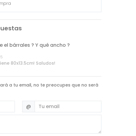
ompra
puestas
e el bárrales ? Y qué ancho ?
25
iene 80x13.5cm! Saludos!
ará a tu email, no te preocupes que no será
Email
@