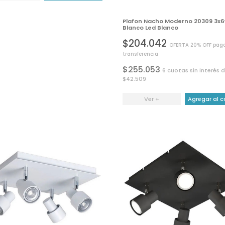
Plafon Nacho Moderno 20309 3x
Blanco Led Blanco
$204.042
OFERTA 20% OFF pag
transferencia
$255.053
6 cuotas sin interés 
$42.509
Ver +
Agregar al c