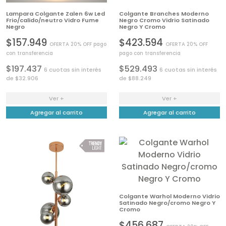
Lampara Colgante Zalen 6w Led
Colgante Branches Moderno
Frio/calido/neutro Vidro Fume
Negro Cromo Vidrio Satinado
Negro
Negro Y Cromo
$157.949
$423.594
OFERTA 20% OFF pago
OFERTA 20% OFF
con transferencia
pago con transferencia
$197.437
$529.493
6 cuotas sin interés
6 cuotas sin interés
de $32.906
de $88.249
Ver +
Ver +
Agregar al carrito
Agregar al carrito
Colgante Warhol Moderno Vidrio
Satinado Negro/cromo Negro Y
Cromo
$456.687