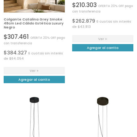
$210.303
OFERTA 20% OFF pago
con transferencia
Colgante Catalina Grey Smoke
$262.879
6 cuotas sin interés
48cm Led Cálido Estética Luxury
de $43.813
Negro
$307.461
OFERTA 20% OFF pago
Ver +
con transferencia
Agregar al carrito
$384.327
6 cuotas sin interés
de $64.054
Ver +
Agregar al carrito