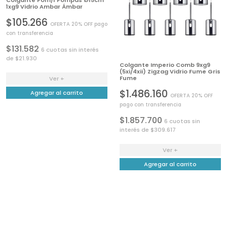
Colgante Pom/1 Pompas Ø15cm
1xg9 Vidrio Ambar Ámbar
$105.266
OFERTA 20% OFF pago
con transferencia
$131.582
6 cuotas sin interés
de $21.930
Colgante Imperio Comb 9xg9
(5xi/4xii) Zigzag Vidrio Fume Gris
Fume
Ver +
$1.486.160
Agregar al carrito
OFERTA 20% OFF
pago con transferencia
$1.857.700
6 cuotas sin
interés de $309.617
Ver +
Agregar al carrito