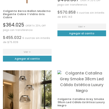
OFERTA 20% OFF
pago con transferencia
Colgante Berco Ballon Moderno
$570.858
6 cuotas sin interés
Elegante Cobre Y Vidrio Gris
de $95.143
Cobre
$364.025
OFERTA 20% OFF
Ver +
pago con transferencia
Agregar al carrito
$455.032
6 cuotas sin interés
de $75.839
Ver +
Agregar al carrito
Colgante Catalina Grey Smoke
38cm Led Cálido Estética Luxury
Negro