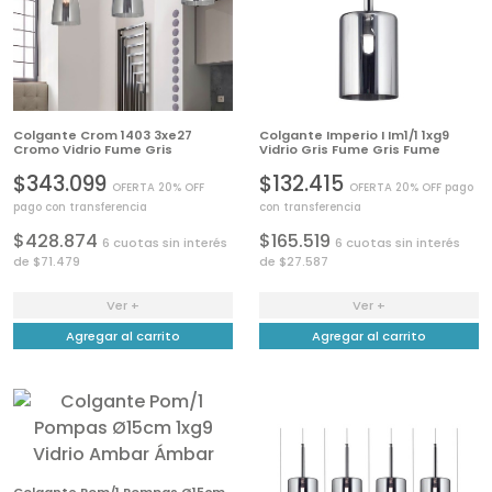
Colgante Crom 1403 3xe27
Colgante Imperio I Im1/1 1xg9
Cromo Vidrio Fume Gris
Vidrio Gris Fume Gris Fume
$343.099
$132.415
OFERTA 20% OFF
OFERTA 20% OFF pago
pago con transferencia
con transferencia
$428.874
$165.519
6 cuotas sin interés
6 cuotas sin interés
de $71.479
de $27.587
Ver +
Ver +
Agregar al carrito
Agregar al carrito