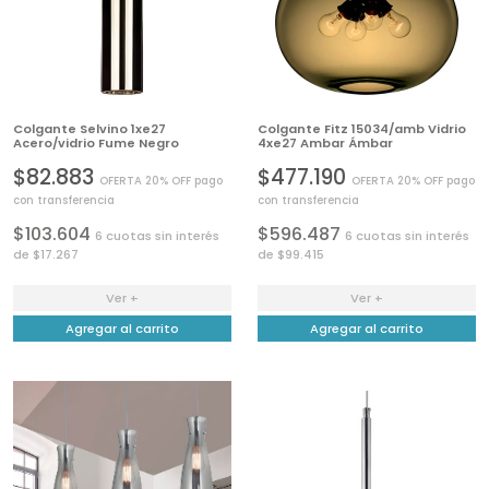
Colgante Selvino 1xe27
Colgante Fitz 15034/amb Vidrio
Acero/vidrio Fume Negro
4xe27 Ambar Ámbar
$82.883
$477.190
OFERTA 20% OFF pago
OFERTA 20% OFF pago
con transferencia
con transferencia
$103.604
$596.487
6 cuotas sin interés
6 cuotas sin interés
de $17.267
de $99.415
Ver +
Ver +
Agregar al carrito
Agregar al carrito