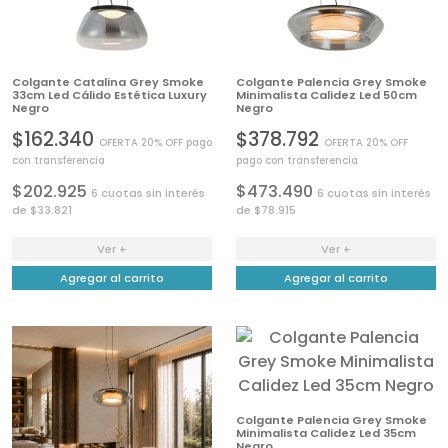
Colgante Catalina Grey Smoke
Colgante Palencia Grey Smoke
33cm Led Cálido Estética Luxury
Minimalista Calidez Led 50cm
Negro
Negro
$162.340
$378.792
OFERTA 20% OFF pago
OFERTA 20% OFF
con transferencia
pago con transferencia
$202.925
$473.490
6 cuotas sin interés
6 cuotas sin interés
de $33.821
de $78.915
Ver +
Ver +
Agregar al carrito
Agregar al carrito
Colgante Palencia Grey Smoke
Minimalista Calidez Led 35cm
Negro