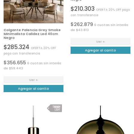
$210.303
OFERTA 20% OFF pago
con transferencia
$262.879
6 cuotas sin interés
Colgante Palencia Grey Smoke
de $43.813
Minimalista Calidez Led 40cm
Negro
Ver +
$285.324
OFERTA 20% OFF
Agregar al carrito
pago con transferencia
$356.655
6 cuotas sin interés
de $59.443
Ver +
Agregar al carrito