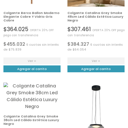
Colgante Berco Ballon Moderno
Colgante Catalina Grey Smoke
Elegante Cobre Y Vidrio Gris
48cm Led Cálido Estética Luxury
Cobre
Negro
$364.025
$307.461
OFERTA 20% OFF
OFERTA 20% OFF pago
pago con transferencia
con transferencia
$455.032
$384.327
6 cuotas sin interés
6 cuotas sin interés
de $75.839
de $64.054
Ver +
Ver +
Agregar al carrito
Agregar al carrito
Colgante Catalina Grey Smoke
38cm Led Cálido Estética Luxury
Negro