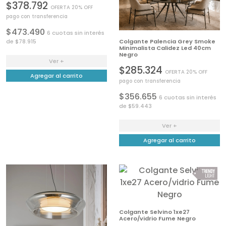
$378.792
OFERTA 20% OFF
pago con transferencia
$473.490
6 cuotas sin interés
de $78.915
Colgante Palencia Grey Smoke
Minimalista Calidez Led 40cm
Negro
Ver +
$285.324
OFERTA 20% OFF
Agregar al carrito
pago con transferencia
$356.655
6 cuotas sin interés
de $59.443
Ver +
Agregar al carrito
Colgante Selvino 1xe27
Acero/vidrio Fume Negro