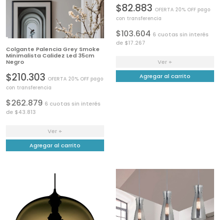
$82.883
OFERTA 20% OFF pago
con transferencia
$103.604
6 cuotas sin interés
de $17.267
Colgante Palencia Grey Smoke
Minimalista Calidez Led 35cm
Negro
Ver +
$210.303
Agregar al carrito
OFERTA 20% OFF pago
con transferencia
$262.879
6 cuotas sin interés
de $43.813
Ver +
Agregar al carrito