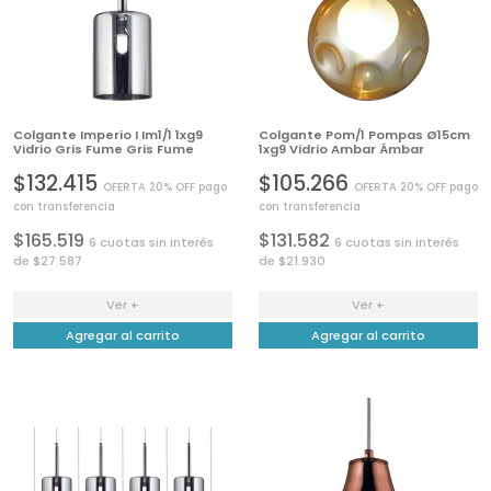
Colgante Imperio I Im1/1 1xg9
Colgante Pom/1 Pompas Ø15cm
Vidrio Gris Fume Gris Fume
1xg9 Vidrio Ambar Ámbar
$132.415
$105.266
OFERTA 20% OFF pago
OFERTA 20% OFF pago
con transferencia
con transferencia
$165.519
$131.582
6 cuotas sin interés
6 cuotas sin interés
de $27.587
de $21.930
Ver +
Ver +
Agregar al carrito
Agregar al carrito