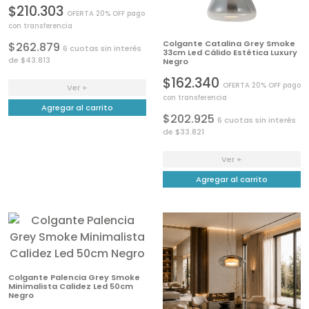
$210.303
OFERTA 20% OFF pago
con transferencia
Colgante Catalina Grey Smoke
$262.879
6 cuotas sin interés
33cm Led Cálido Estética Luxury
de $43.813
Negro
$162.340
OFERTA 20% OFF pago
Ver +
con transferencia
Agregar al carrito
$202.925
6 cuotas sin interés
de $33.821
Ver +
Agregar al carrito
Colgante Palencia Grey Smoke
Minimalista Calidez Led 50cm
Negro