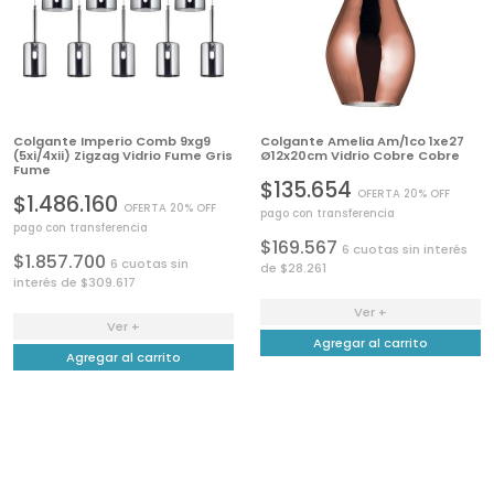
Colgante Imperio Comb 9xg9
Colgante Amelia Am/1co 1xe27
(5xi/4xii) Zigzag Vidrio Fume Gris
Ø12x20cm Vidrio Cobre Cobre
Fume
$135.654
OFERTA 20% OFF
$1.486.160
OFERTA 20% OFF
pago con transferencia
pago con transferencia
$169.567
6 cuotas sin interés
$1.857.700
6 cuotas sin
de $28.261
interés de $309.617
Ver +
Ver +
Agregar al carrito
Agregar al carrito