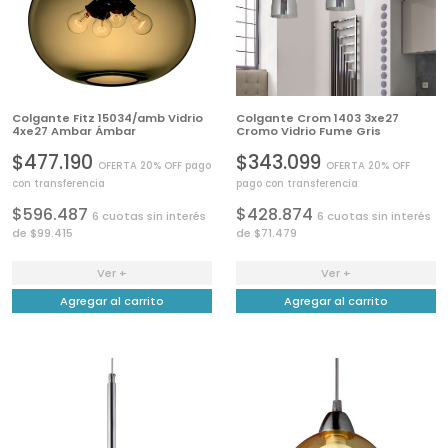
Colgante Fitz 15034/amb Vidrio
Colgante Crom 1403 3xe27
4xe27 Ambar Ámbar
Cromo Vidrio Fume Gris
$477.190
$343.099
OFERTA 20% OFF pago
OFERTA 20% OFF
con transferencia
pago con transferencia
$596.487
$428.874
6 cuotas sin interés
6 cuotas sin interés
de $99.415
de $71.479
Ver +
Ver +
Agregar al carrito
Agregar al carrito