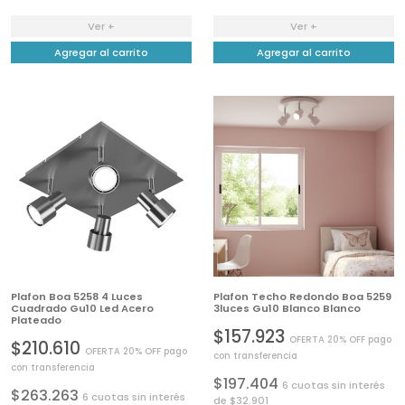
Ver +
Ver +
Agregar al carrito
Agregar al carrito
Plafon Boa 5258 4 Luces
Plafon Techo Redondo Boa 5259
Cuadrado Gu10 Led Acero
3luces Gu10 Blanco Blanco
Plateado
$157.923
OFERTA 20% OFF pago
$210.610
OFERTA 20% OFF pago
con transferencia
con transferencia
$197.404
6 cuotas sin interés
$263.263
6 cuotas sin interés
de $32.901