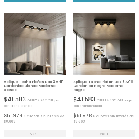
Aplique Techo Plafon Box 3 Ar111
Aplique Techo Plafon Box 3 Ar111
Cardanico Blanco Moderno
Cardanico Negro Moderno
Blanco
Negro
$41.583
$41.583
OFERTA 20% OFF pago
OFERTA 20% OFF pago
con transferencia
con transferencia
$51.978
$51.978
6 cuotas sin interés de
6 cuotas sin interés de
$8.663
$8.663
Ver +
Ver +