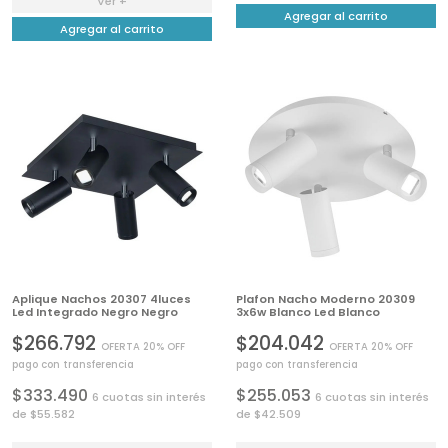
Ver +
Agregar al carrito
Agregar al carrito
Aplique Nachos 20307 4luces
Plafon Nacho Moderno 20309
Led Integrado Negro Negro
3x6w Blanco Led Blanco
$266.792
$204.042
OFERTA 20% OFF
OFERTA 20% OFF
pago con transferencia
pago con transferencia
$333.490
$255.053
6 cuotas sin interés
6 cuotas sin interés
de $55.582
de $42.509