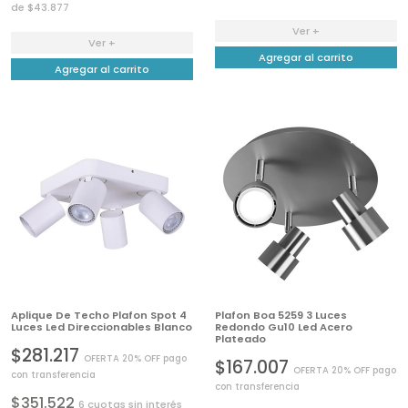
de $43.877
Ver +
Ver +
Agregar al carrito
Agregar al carrito
Aplique De Techo Plafon Spot 4
Plafon Boa 5259 3 Luces
Luces Led Direccionables Blanco
Redondo Gu10 Led Acero
Plateado
$281.217
OFERTA 20% OFF pago
$167.007
OFERTA 20% OFF pago
con transferencia
con transferencia
$351.522
6 cuotas sin interés