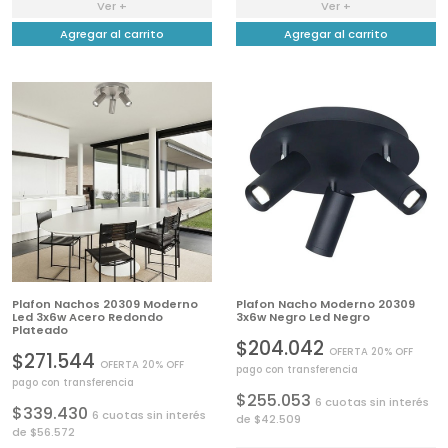
Ver +
Ver +
Agregar al carrito
Agregar al carrito
Plafon Nachos 20309 Moderno
Plafon Nacho Moderno 20309
Led 3x6w Acero Redondo
3x6w Negro Led Negro
Plateado
$204.042
OFERTA 20% OFF
$271.544
OFERTA 20% OFF
pago con transferencia
pago con transferencia
$255.053
6 cuotas sin interés
$339.430
6 cuotas sin interés
de $42.509
de $56.572