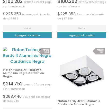
$180.282
$180.282
OFERTA 20% OFF pago
OFERTA 20% OFF pago
con transferencia
con transferencia
$225.353
$225.353
6 cuotas sin interés
6 cuotas sin interés
de $37.559
de $37.559
Ver +
Ver +
Agregar al carrito
Agregar al carrito
Plafon Techo Ar111 Berdy 4
Alumninio Negro Cardanico
Negro
$214.752
OFERTA 20% OFF pago
con transferencia
$268.440
6 cuotas sin interés
de $44.740
Plafon Berdy 4xar111 Aluminio
Cardanico Blanco Negro