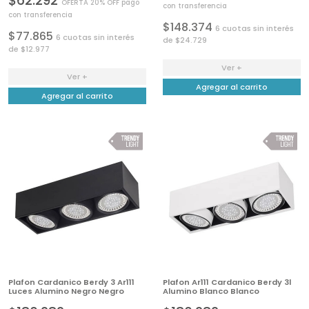
$62.292
OFERTA 20% OFF pago
con transferencia
con transferencia
$148.374
6 cuotas sin interés
$77.865
6 cuotas sin interés
de $24.729
de $12.977
Ver +
Ver +
Agregar al carrito
Agregar al carrito
Plafon Cardanico Berdy 3 Ar111
Plafon Ar111 Cardanico Berdy 3l
Luces Alumino Negro Negro
Alumino Blanco Blanco