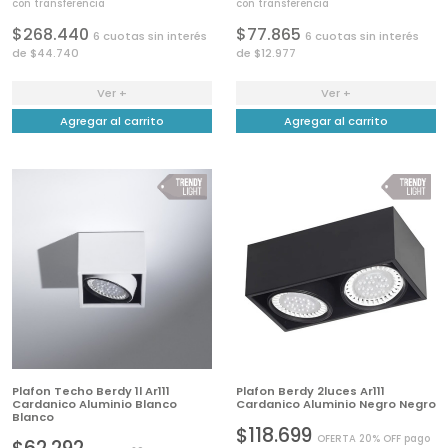
con transferencia
con transferencia
$268.440
$77.865
6 cuotas sin interés
6 cuotas sin interés
de $44.740
de $12.977
Ver +
Ver +
Agregar al carrito
Agregar al carrito
Plafon Techo Berdy 1l Ar111
Plafon Berdy 2luces Ar111
Cardanico Aluminio Blanco
Cardanico Aluminio Negro Negro
Blanco
$118.699
OFERTA 20% OFF pago