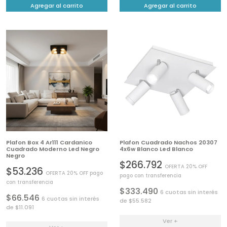
Agregar al carrito
Agregar al carrito
Plafon Box 4 Ar111 Cardanico
Plafon Cuadrado Nachos 20307
Cuadrado Moderno Led Negro
4x6w Blanco Led Blanco
Negro
$266.792
OFERTA 20% OFF
$53.236
OFERTA 20% OFF pago
pago con transferencia
con transferencia
$333.490
6 cuotas sin interés
$66.546
6 cuotas sin interés
de $55.582
de $11.091
Ver +