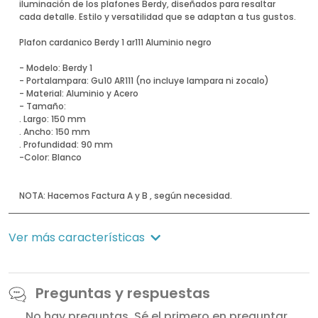
iluminación de los plafones Berdy, diseñados para resaltar
cada detalle. Estilo y versatilidad que se adaptan a tus gustos.
Plafon cardanico Berdy 1 ar111 Aluminio negro
- Modelo: Berdy 1
- Portalampara: Gu10 AR111 (no incluye lampara ni zocalo)
- Material: Aluminio y Acero
- Tamaño:
. Largo: 150 mm
. Ancho: 150 mm
. Profundidad: 90 mm
-Color: Blanco
NOTA: Hacemos Factura A y B , según necesidad.
Ver más características
Preguntas y respuestas
No hay preguntas. Sé el primero en preguntar.